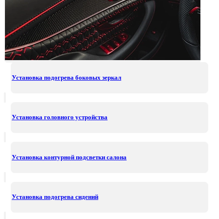
Установка подогрева боковых зеркал
Установка головного устройства
Установка контурной подсветки салона
Установка подогрева сидений