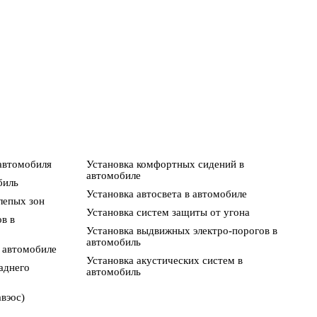
 автомобиля
Установка комфортных сидений в
автомобиле
биль
Установка автосвета в автомобиле
лепых зон
Установка систем защиты от угона
в в
Установка выдвижных электро-порогов в
автомобиль
 автомобиле
Установка акустических систем в
аднего
автомобиль
авэос)