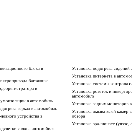
авигационного блока в
Установка подогрева сидений
Установка интернета в автомо
лектропривода багажника
Установка системы контроля с
идеорегистратора в
Установка розеток и инверторо
автомобиль
шумоизоляции в автомобиль
Установка задних мониторов в
одогрева зеркал в автомобиль
Установка омывателей камер з
оловного устройства в
обзора
Установка эра-глонасс (увэос, 
одсветки салона автомобиля