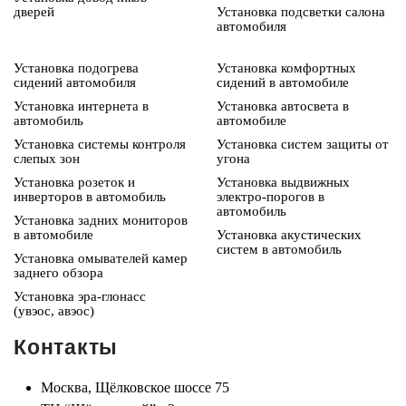
дверей
Установка подсветки салона
автомобиля
Установка подогрева
Установка комфортных
сидений автомобиля
сидений в автомобиле
Установка интернета в
Установка автосвета в
автомобиль
автомобиле
Установка системы контроля
Установка систем защиты от
слепых зон
угона
Установка розеток и
Установка выдвижных
инверторов в автомобиль
электро-порогов в
автомобиль
Установка задних мониторов
в автомобиле
Установка акустических
систем в автомобиль
Установка омывателей камер
заднего обзора
Установка эра-глонасс
(увэос, авэос)
Контакты
Москва, Щёлковское шоссе 75