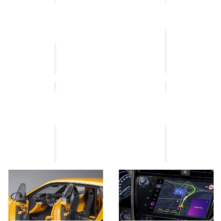
Установка
системы
Установка
помощи
автосигнализации
парковки
Установка
Установка
мультимедийных
бесключевого
систем
доступа