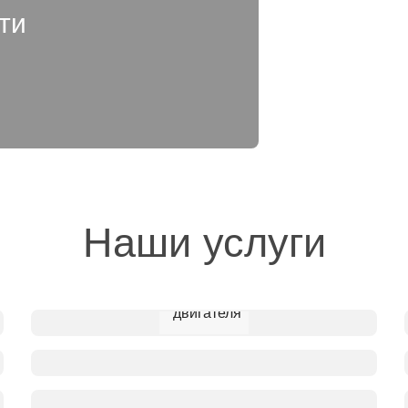
ти
Наши услуги
Установка
автозапуска
двигателя
Установка
мультимедийных
систем
Установка
навигационного
блока
Установка