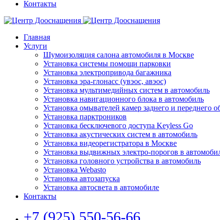
Контакты
Главная
Услуги
Шумоизоляция салона автомобиля в Москве
Установка системы помощи парковки
Установка электропривода багажника
Установка эра-глонасс (увэос, авэос)
Установка мультимедийных систем в автомобиль
Установка навигационного блока в автомобиль
Установка омывателей камер заднего и переднего о
Установка парктроников
Установка бесключевого доступа Keyless Go
Установка акустических систем в автомобиль
Установка видеорегистратора в Москве
Установка выдвижных электро-порогов в автомоби
Установка головного устройства в автомобиль
Установка Webasto
Установка автозапуска
Установка автосвета в автомобиле
Контакты
+7 (925) 550-56-66