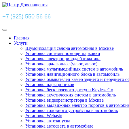
+7 (925) 550-56-66
Главная
Услуги
Шумоизоляция салона автомобиля в Москве
Установка системы помощи парковки
Установка электропривода багажника
Установка эра-глонасс (увэос, авэос)
Установка мультимедийных систем в автомобиль
Установка навигационного блока в автомобиль
Установка омывателей камер заднего и переднего о
Установка парктроников
Установка бесключевого доступа Keyless Go
Установка акустических систем в автомобиль
Установка видеорегистратора в Москве
Установка выдвижных электро-порогов в автомоби
Установка головного устройства в автомобиль
Установка Webasto
Установка автозапуска
Установка автосвета в автомобиле