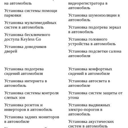
на автомобиль
видеорегистратора в
автомобиль
Установка системы помощи
парковки
Установка шумоизоляции в
автомобиль
Установка мультимедийных
систем в автомобиль
Установка подогрева зеркал
в автомобиль
Установка бесключевого
доступа Keyless Go
Установка головного
устройства в автомобиль
Установка доводчиков
дверей
Установка подсветки салона
автомобиля
Установка подогрева
Установка комфортных
сидений автомобиля
сидений в автомобиле
Установка интернета в
Установка автосвета в
автомобиль
автомобиле
Установка системы контроля
Установка систем защиты от
слепых зон
угона
Установка розеток и
Установка выдвижных
инверторов в автомобиль
электро-порогов в
автомобиль
Установка задних мониторов
в автомобиле
Установка акустических
систем в автомобиль