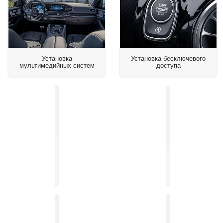
Установка
Установка бесключевого
мультимедийных систем
доступа
Установка
доводчиков
дверей
Установка
на
навигационного
авто
блока