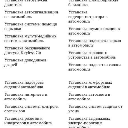
Установка автозапуска
Установка электропривода
двигателя
багажника
Установка автосигнализации
Установка
на автомобиль
видеорегистратора в
автомобиль
Установка системы помощи
парковки
Установка шумоизоляции в
автомобиль
Установка мультимедийных
систем в автомобиль
Установка подогрева зеркал
в автомобиль
Установка бесключевого
доступа Keyless Go
Установка головного
устройства в автомобиль
Установка доводчиков
дверей
Установка подсветки салона
автомобиля
Установка подогрева
Установка комфортных
сидений автомобиля
сидений в автомобиле
Установка интернета в
Установка автосвета в
автомобиль
автомобиле
Установка системы контроля
Установка систем защиты от
слепых зон
угона
Установка розеток и
Установка выдвижных
инверторов в автомобиль
электро-порогов в
автомобиль