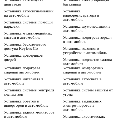
Установка автозапуска
Установка электропривода
двигателя
багажника
Установка автосигнализации
Установка
на автомобиль
видеорегистратора в
автомобиль
Установка системы помощи
парковки
Установка шумоизоляции в
автомобиль
Установка мультимедийных
систем в автомобиль
Установка подогрева зеркал
в автомобиль
Установка бесключевого
доступа Keyless Go
Установка головного
устройства в автомобиль
Установка доводчиков
дверей
Установка подсветки салона
автомобиля
Установка подогрева
Установка комфортных
сидений автомобиля
сидений в автомобиле
Установка интернета в
Установка автосвета в
автомобиль
автомобиле
Установка системы контроля
Установка систем защиты от
слепых зон
угона
Установка розеток и
Установка выдвижных
инверторов в автомобиль
электро-порогов в
автомобиль
Установка задних мониторов
в автомобиле
Установка акустических