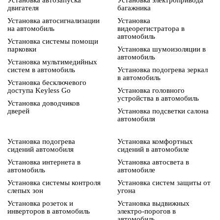
Установка автозапуска
Установка электропривода
двигателя
багажника
Установка автосигнализации
Установка
на автомобиль
видеорегистратора в
автомобиль
Установка системы помощи
парковки
Установка шумоизоляции в
автомобиль
Установка мультимедийных
систем в автомобиль
Установка подогрева зеркал
в автомобиль
Установка бесключевого
доступа Keyless Go
Установка головного
устройства в автомобиль
Установка доводчиков
дверей
Установка подсветки салона
автомобиля
Установка подогрева
Установка комфортных
сидений автомобиля
сидений в автомобиле
Установка интернета в
Установка автосвета в
автомобиль
автомобиле
Установка системы контроля
Установка систем защиты от
слепых зон
угона
Установка розеток и
Установка выдвижных
инверторов в автомобиль
электро-порогов в
автомобиль