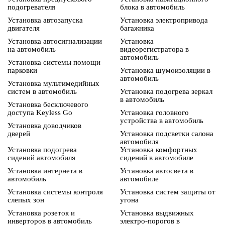
подогревателя
блока в автомобиль
Установка автозапуска
Установка электропривода
двигателя
багажника
Установка автосигнализации
Установка
на автомобиль
видеорегистратора в
автомобиль
Установка системы помощи
парковки
Установка шумоизоляции в
автомобиль
Установка мультимедийных
систем в автомобиль
Установка подогрева зеркал
в автомобиль
Установка бесключевого
доступа Keyless Go
Установка головного
устройства в автомобиль
Установка доводчиков
дверей
Установка подсветки салона
автомобиля
Установка подогрева
Установка комфортных
сидений автомобиля
сидений в автомобиле
Установка интернета в
Установка автосвета в
автомобиль
автомобиле
Установка системы контроля
Установка систем защиты от
слепых зон
угона
Установка розеток и
Установка выдвижных
инверторов в автомобиль
электро-порогов в