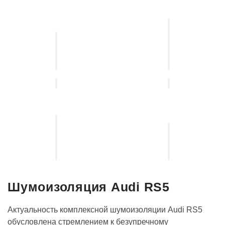
Установка
систем
Установка,
защиты
подбор
от
автосвета
угона
Установка
выдвижных
Установка
электро-
акустических
порогов
систем
Шумоизоляция Audi RS5
Актуальность комплексной шумоизоляции Audi RS5
обусловлена стремлением к безупречному