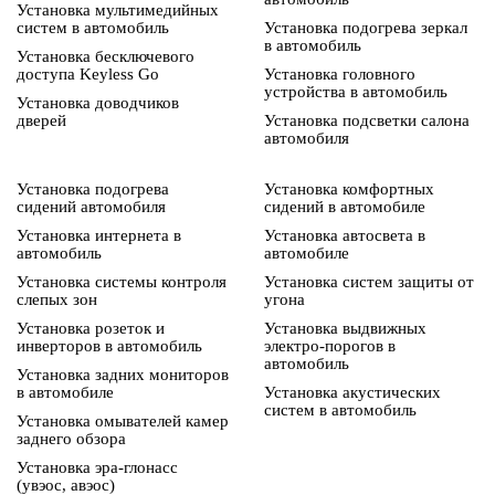
Установка мультимедийных
систем в автомобиль
Установка подогрева зеркал
в автомобиль
Установка бесключевого
доступа Keyless Go
Установка головного
устройства в автомобиль
Установка доводчиков
дверей
Установка подсветки салона
автомобиля
Установка подогрева
Установка комфортных
сидений автомобиля
сидений в автомобиле
Установка интернета в
Установка автосвета в
автомобиль
автомобиле
Установка системы контроля
Установка систем защиты от
слепых зон
угона
Установка розеток и
Установка выдвижных
инверторов в автомобиль
электро-порогов в
автомобиль
Установка задних мониторов
в автомобиле
Установка акустических
систем в автомобиль
Установка омывателей камер
заднего обзора
Установка эра-глонасс
(увэос, авэос)