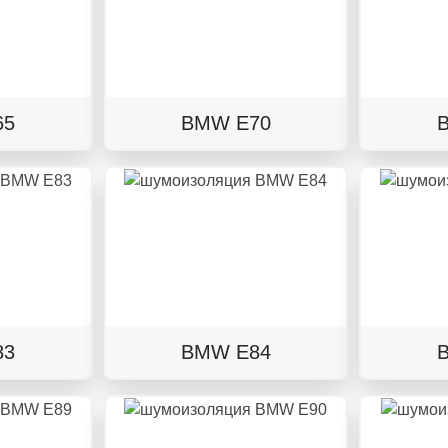
65
BMW E70
83
BMW E84