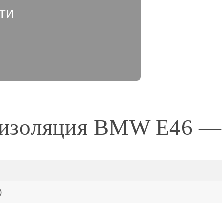
ти
золяция BMW E46 —
)