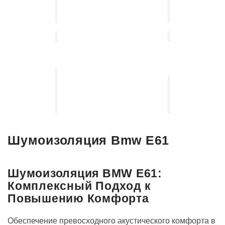
подбор
от
автосвета
угона
Установка
выдвижных
Установка
электро-
акустических
порогов
систем
Шумоизоляция Bmw E61
Шумоизоляция BMW E61:
Комплексный Подход к
Повышению Комфорта
Обеспечение превосходного акустического комфорта в