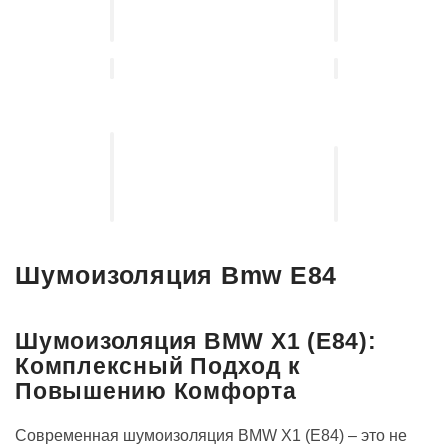
подбор
от
автосвета
угона
Установка
выдвижных
Установка
электро-
акустических
порогов
систем
Шумоизоляция Bmw E84
Шумоизоляция BMW X1 (E84):
Комплексный Подход к
Повышению Комфорта
Современная шумоизоляция BMW X1 (E84) – это не