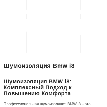
подбор
от
автосвета
угона
Установка
выдвижных
Установка
электро-
акустических
порогов
систем
Шумоизоляция Bmw i8
Шумоизоляция BMW i8:
Комплексный Подход к
Повышению Комфорта
Профессиональная шумоизоляция BMW i8 – это