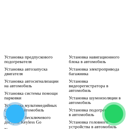
Установка предпускового
Установка навигационного
подогревателя
блока в автомобиль
Установка автозапуска
Установка электропривода
двигателя
багажника
Установка автосигнализации
Установка
на автомобиль
видеорегистратора в
автомобиль
Установка системы помощи
парковки
Установка шумоизоляции в
автомобиль
Установка мультимедийных
систем в автомобиль
Установка подогрева зеркал
в автомобиль
Установка бесключевого
доступа Keyless Go
Установка головного
устройства в автомобиль