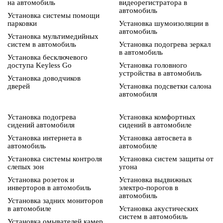
на автомобиль
видеорегистратора в
автомобиль
Установка системы помощи
парковки
Установка шумоизоляции в
автомобиль
Установка мультимедийных
систем в автомобиль
Установка подогрева зеркал
в автомобиль
Установка бесключевого
доступа Keyless Go
Установка головного
устройства в автомобиль
Установка доводчиков
дверей
Установка подсветки салона
автомобиля
Установка подогрева
Установка комфортных
сидений автомобиля
сидений в автомобиле
Установка интернета в
Установка автосвета в
автомобиль
автомобиле
Установка системы контроля
Установка систем защиты от
слепых зон
угона
Установка розеток и
Установка выдвижных
инверторов в автомобиль
электро-порогов в
автомобиль
Установка задних мониторов
в автомобиле
Установка акустических
систем в автомобиль
Установка омывателей камер