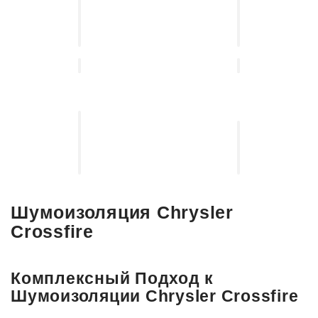
Установка,
защиты
подбор
от
автосвета
угона
Установка
выдвижных
Установка
электро-
акустических
порогов
систем
Шумоизоляция Chrysler
Crossfire
Комплексный Подход к
Шумоизоляции Chrysler Crossfire