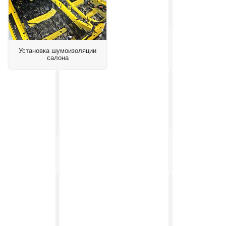
Установка
подогрева
Установка шумоизоляции
боковых
салона
зеркал
Установка
Установка
контурной
головного
подсветки
устройства
салона