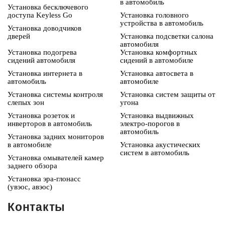
в автомобиль
Установка бесключевого
доступа Keyless Go
Установка головного
устройства в автомобиль
Установка доводчиков
дверей
Установка подсветки салона
автомобиля
Установка подогрева
Установка комфортных
сидений автомобиля
сидений в автомобиле
Установка интернета в
Установка автосвета в
автомобиль
автомобиле
Установка системы контроля
Установка систем защиты от
слепых зон
угона
Установка розеток и
Установка выдвижных
инверторов в автомобиль
электро-порогов в
автомобиль
Установка задних мониторов
в автомобиле
Установка акустических
систем в автомобиль
Установка омывателей камер
заднего обзора
Установка эра-глонасс
(увэос, авэос)
Контакты