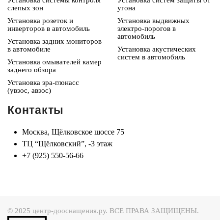
Установка системы контроля
Установка систем защиты от
слепых зон
угона
Установка розеток и
Установка выдвижных
инверторов в автомобиль
электро-порогов в
автомобиль
Установка задних мониторов
в автомобиле
Установка акустических
систем в автомобиль
Установка омывателей камер
заднего обзора
Установка эра-глонасс
(увэос, авэос)
Контакты
Москва, Щёлковское шоссе 75
ТЦ “Щёлковский”, -3 этаж
+7 (925) 550-56-66
© 2025 центр-дооснащения.ру. ВСЕ ПРАВА ЗАЩИЩЕНЫ.