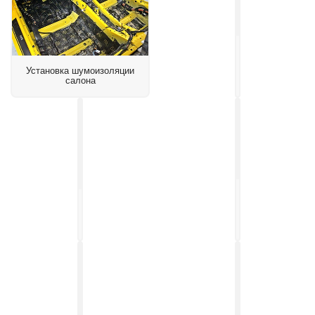
Установка
подогрева
Установка шумоизоляции
боковых
салона
зеркал
Установка
Установка
контурной
головного
подсветки
устройства
салона