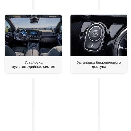
автосигнализации
парковки
Установка
Установка бесключевого
мультимедийных систем
доступа
Установка
доводчиков
дверей
Установка
на
навигационного
авто
блока