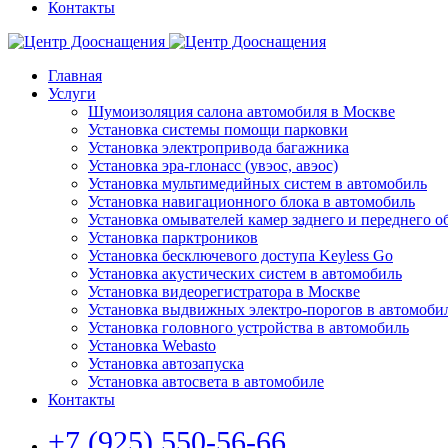
Контакты
Главная
Услуги
Шумоизоляция салона автомобиля в Москве
Установка системы помощи парковки
Установка электропривода багажника
Установка эра-глонасс (увэос, авэос)
Установка мультимедийных систем в автомобиль
Установка навигационного блока в автомобиль
Установка омывателей камер заднего и переднего о
Установка парктроников
Установка бесключевого доступа Keyless Go
Установка акустических систем в автомобиль
Установка видеорегистратора в Москве
Установка выдвижных электро-порогов в автомоби
Установка головного устройства в автомобиль
Установка Webasto
Установка автозапуска
Установка автосвета в автомобиле
Контакты
+7 (925) 550-56-66