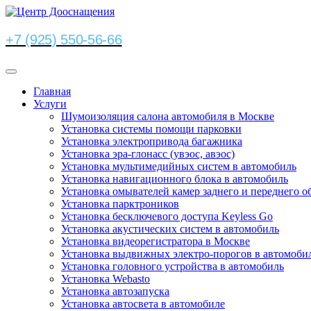
+7 (925) 550-56-66
Главная
Услуги
Шумоизоляция салона автомобиля в Москве
Установка системы помощи парковки
Установка электропривода багажника
Установка эра-глонасс (увэос, авэос)
Установка мультимедийных систем в автомобиль
Установка навигационного блока в автомобиль
Установка омывателей камер заднего и переднего о
Установка парктроников
Установка бесключевого доступа Keyless Go
Установка акустических систем в автомобиль
Установка видеорегистратора в Москве
Установка выдвижных электро-порогов в автомоби
Установка головного устройства в автомобиль
Установка Webasto
Установка автозапуска
Установка автосвета в автомобиле