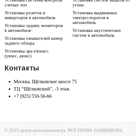
Установка системы контроля
Установка систем защиты от
слепых зон
угона
Установка розеток и
Установка выдвижных
инверторов в автомобиль
электро-порогов в
автомобиль
Установка задних мониторов
в автомобиле
Установка акустических
систем в автомобиль
Установка омывателей камер
заднего обзора
Установка эра-глонасс
(увэос, авэос)
Контакты
Москва, Щёлковское шоссе 75
ТЦ “Щёлковский”, -3 этаж
+7 (925) 550-56-66
© 2025 центр-дооснащения.ру. ВСЕ ПРАВА ЗАЩИЩЕНЫ.