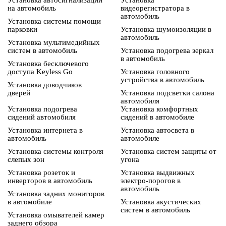
Установка автосигнализации
Установка
на автомобиль
видеорегистратора в
автомобиль
Установка системы помощи
парковки
Установка шумоизоляции в
автомобиль
Установка мультимедийных
систем в автомобиль
Установка подогрева зеркал
в автомобиль
Установка бесключевого
доступа Keyless Go
Установка головного
устройства в автомобиль
Установка доводчиков
дверей
Установка подсветки салона
автомобиля
Установка подогрева
Установка комфортных
сидений автомобиля
сидений в автомобиле
Установка интернета в
Установка автосвета в
автомобиль
автомобиле
Установка системы контроля
Установка систем защиты от
слепых зон
угона
Установка розеток и
Установка выдвижных
инверторов в автомобиль
электро-порогов в
автомобиль
Установка задних мониторов
в автомобиле
Установка акустических
систем в автомобиль
Установка омывателей камер
заднего обзора