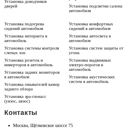
Установка доводчиков
дверей
Установка подсветки салона
автомобиля
Установка подогрева
Установка комфортных
сидений автомобиля
сидений в автомобиле
Установка интернета в
Установка автосвета в
автомобиль
автомобиле
Установка системы контроля
Установка систем защиты от
слепых зон
угона
Установка розеток и
Установка выдвижных
инверторов в автомобиль
электро-порогов в
автомобиль
Установка задних мониторов
в автомобиле
Установка акустических
систем в автомобиль
Установка омывателей камер
заднего обзора
Установка эра-глонасс
(увэос, авэос)
Контакты
Москва, Щёлковское шоссе 75