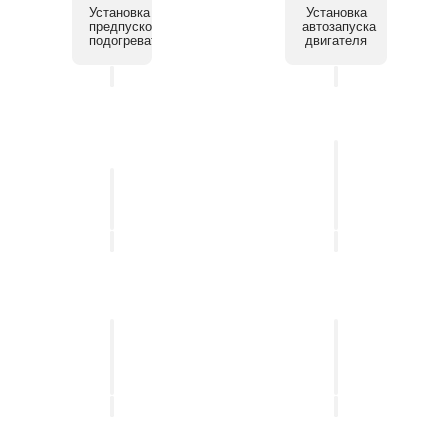
Установка
Установка
предпускового
автозапуска
подогревателя
двигателя
Установка
системы
Установка
помощи
автосигнализации
парковки
Установка
Установка
мультимедийных
бесключевого
систем
доступа