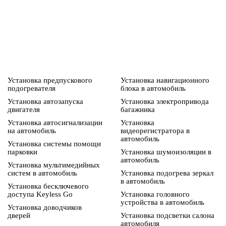
Установка предпускового
Установка навигационного
подогревателя
блока в автомобиль
Установка автозапуска
Установка электропривода
двигателя
багажника
Установка автосигнализации
Установка
на автомобиль
видеорегистратора в
автомобиль
Установка системы помощи
парковки
Установка шумоизоляции в
автомобиль
Установка мультимедийных
систем в автомобиль
Установка подогрева зеркал
в автомобиль
Установка бесключевого
доступа Keyless Go
Установка головного
устройства в автомобиль
Установка доводчиков
дверей
Установка подсветки салона
автомобиля