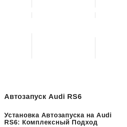
автосвета
угона
Установка
выдвижных
Установка
электро-
акустических
порогов
систем
Автозапуск Audi RS6
Установка Автозапуска на Audi
RS6: Комплексный Подход