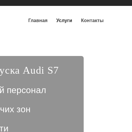
Главная
Услуги
Контакты
уска Audi S7
й персонал
чих зон
ти