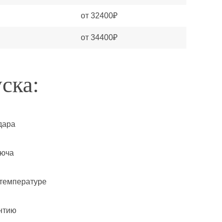
от 32400₽
от 34400₽
ска:
дара
люча
 температуре
нтию