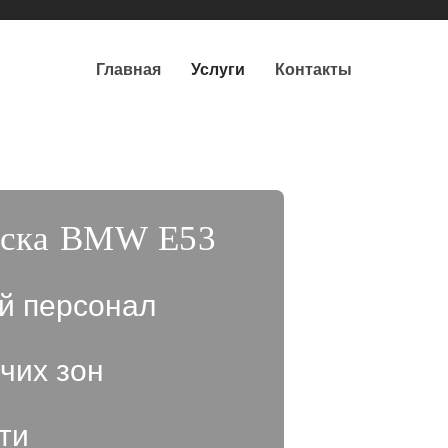
Главная
Услуги
Контакты
уска BMW E53
й персонал
чих зон
ти