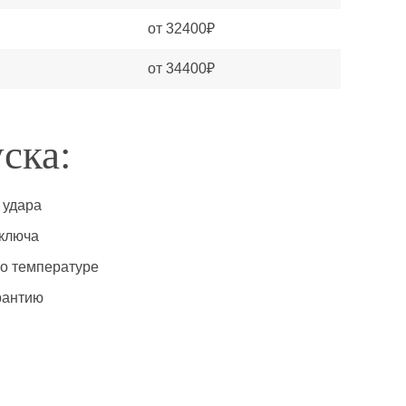
от 32400₽
от 34400₽
ска:
 удара
 ключа
по температуре
рантию