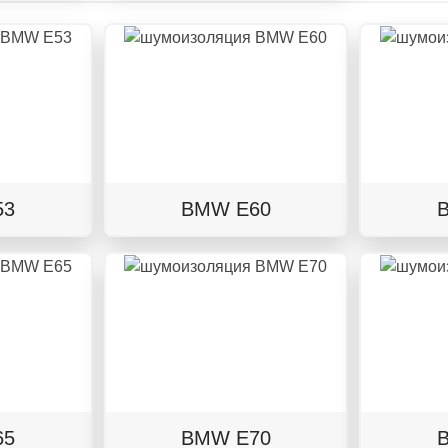
53
BMW E60
65
BMW E70