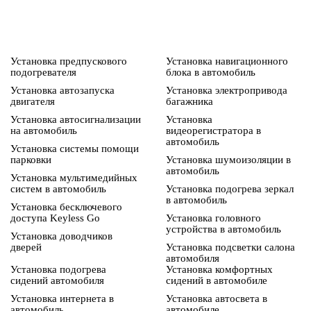
Установка предпускового
Установка навигационного
подогревателя
блока в автомобиль
Установка автозапуска
Установка электропривода
двигателя
багажника
Установка автосигнализации
Установка
на автомобиль
видеорегистратора в
автомобиль
Установка системы помощи
парковки
Установка шумоизоляции в
автомобиль
Установка мультимедийных
систем в автомобиль
Установка подогрева зеркал
в автомобиль
Установка бесключевого
доступа Keyless Go
Установка головного
устройства в автомобиль
Установка доводчиков
дверей
Установка подсветки салона
автомобиля
Установка подогрева
Установка комфортных
сидений автомобиля
сидений в автомобиле
Установка интернета в
Установка автосвета в
автомобиль
автомобиле