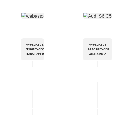
Установка
Установка
предпускового
автозапуска
подогревателя
двигателя
Установка
системы
Установка
помощи
автосигнализации
парковки