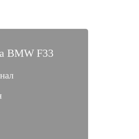
ка BMW F33
нал
н