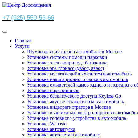
+7 (925) 550-56-66
Главная
Услуги
Шумоизоляция салона автомобиля в Москве
Установка системы помощи парковки
Установка электропривода багажника
Установка эра-глонасс (увэос, авэос)
Установка мультимедийных систем в автомобиль
Установка навигационного блока в автомобиль
Установка омывателей камер заднего и переднего о
Установка парктроников
Установка бесключевого доступа Keyless Go
Установка акустических систем в автомобиль
Установка видеорегистратора в Москве
Установка выдвижных электро-порогов в автомоби
Установка головного устройства в автомобиль
Установка Webasto
Установка автозапуска
Установка автосвета в автомобиле