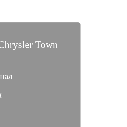
Chrysler Town
нал
н