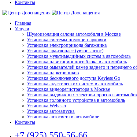
Контакты
Главная
Услуги
Шумоизоляция салона автомобиля в Москве
Установка системы помощи парковки
Установка электропривода багажника
Установка эра-глонасс (увэос, авэос)
Установка мультимедийных систем в автомобиль
Установка навигационного блока в автомобиль
Установка омывателей камер заднего и переднего о
Установка парктроников
Установка бесключевого доступа Keyless Go
Установка акустических систем в автомобиль
Установка видеорегистратора в Москве
Установка выдвижных электро-порогов в автомоби
Установка головного устройства в автомобиль
Установка Webasto
Установка автозапуска
Установка автосвета в автомобиле
Контакты
+7 (925) 550-56-66