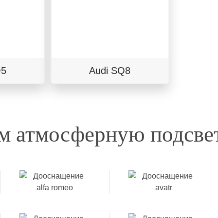
Q5
Audi SQ8
м атмосферную подсвет