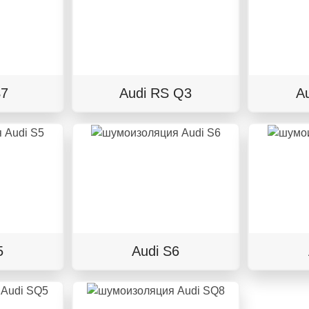
S7
Audi RS Q3
A
5
Audi S6