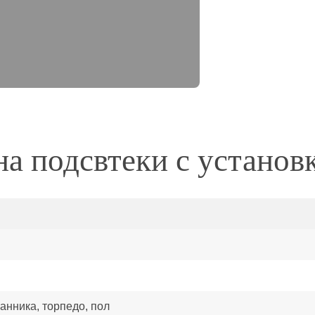
а подсвтеки с установ
канника, торпедо, пол