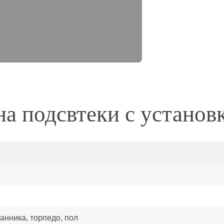
а подсвтеки с установ
канника, торпедо, пол