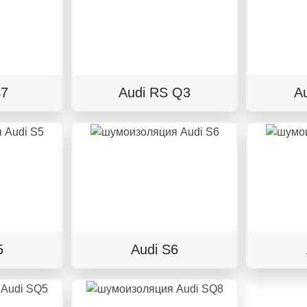
S7
Audi RS Q3
A
5
Audi S6