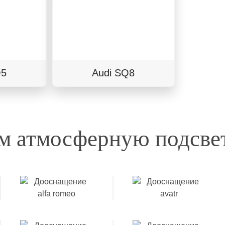
Q5
Audi SQ8
м атмосферную подсвет