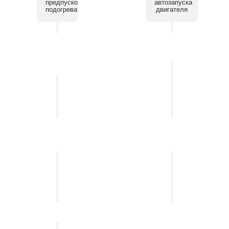
предпускового
автозапуска
подогревателя
двигателя
Установка
системы
Установка
помощи
автосигнализации
парковки
Установка
Установка
мультимедийных
бесключевого
систем
доступа