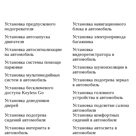
Установка предпускового
Установка навигационного
подогревателя
блока в автомобиль
Установка автозапуска
Установка электропривода
двигателя
багажника
Установка автосигнализации
Установка
на автомобиль
видеорегистратора в
автомобиль
Установка системы помощи
парковки
Установка шумоизоляции в
автомобиль
Установка мультимедийных
систем в автомобиль
Установка подогрева зеркал
в автомобиль
Установка бесключевого
доступа Keyless Go
Установка головного
устройства в автомобиль
Установка доводчиков
дверей
Установка подсветки салона
автомобиля
Установка подогрева
Установка комфортных
сидений автомобиля
сидений в автомобиле
Установка интернета в
Установка автосвета в
автомобиль
автомобиле