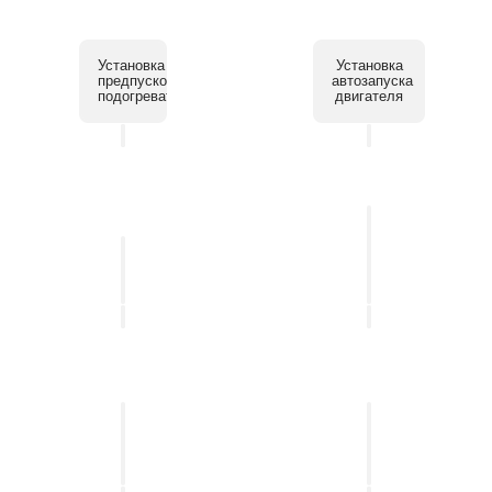
Установка
Установка
предпускового
автозапуска
подогревателя
двигателя
Установка
системы
Установка
помощи
автосигнализации
парковки
Установка
Установка
мультимедийных
бесключевого
систем
доступа