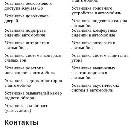
в автомобиль
Установка бесключевого
доступа Keyless Go
Установка головного
устройства в автомобиль
Установка доводчиков
дверей
Установка подсветки салона
автомобиля
Установка подогрева
Установка комфортных
сидений автомобиля
сидений в автомобиле
Установка интернета в
Установка автосвета в
автомобиль
автомобиле
Установка системы контроля
Установка систем защиты от
слепых зон
угона
Установка розеток и
Установка выдвижных
инверторов в автомобиль
электро-порогов в
автомобиль
Установка задних мониторов
в автомобиле
Установка акустических
систем в автомобиль
Установка омывателей камер
заднего обзора
Установка эра-глонасс
(увэос, авэос)
Контакты