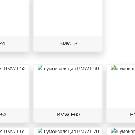
Z4
BMW i8
53
BMW E60
B