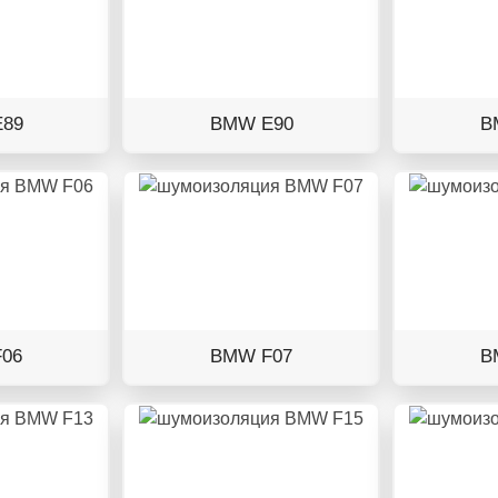
89
BMW E90
B
06
BMW F07
B