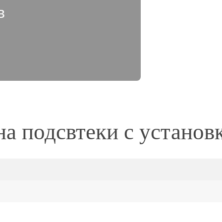
в
а подсвтеки с установ