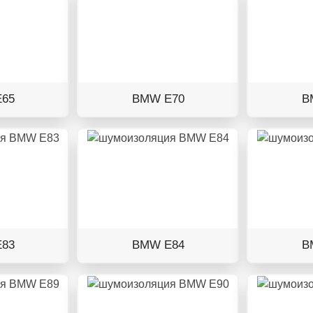
65
BMW E70
B
83
BMW E84
B