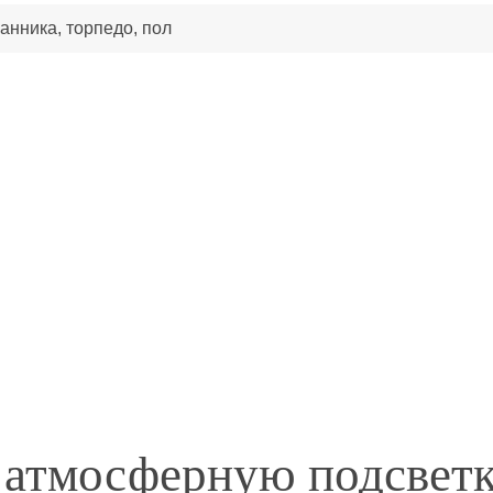
канника, торпедо, пол
 атмосферную подсвет