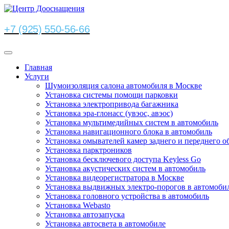
+7 (925) 550-56-66
Главная
Услуги
Шумоизоляция салона автомобиля в Москве
Установка системы помощи парковки
Установка электропривода багажника
Установка эра-глонасс (увэос, авэос)
Установка мультимедийных систем в автомобиль
Установка навигационного блока в автомобиль
Установка омывателей камер заднего и переднего о
Установка парктроников
Установка бесключевого доступа Keyless Go
Установка акустических систем в автомобиль
Установка видеорегистратора в Москве
Установка выдвижных электро-порогов в автомоби
Установка головного устройства в автомобиль
Установка Webasto
Установка автозапуска
Установка автосвета в автомобиле