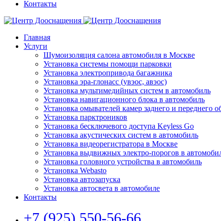
Контакты
Главная
Услуги
Шумоизоляция салона автомобиля в Москве
Установка системы помощи парковки
Установка электропривода багажника
Установка эра-глонасс (увэос, авэос)
Установка мультимедийных систем в автомобиль
Установка навигационного блока в автомобиль
Установка омывателей камер заднего и переднего о
Установка парктроников
Установка бесключевого доступа Keyless Go
Установка акустических систем в автомобиль
Установка видеорегистратора в Москве
Установка выдвижных электро-порогов в автомоби
Установка головного устройства в автомобиль
Установка Webasto
Установка автозапуска
Установка автосвета в автомобиле
Контакты
+7 (925) 550-56-66