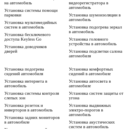
на автомобиль
видеорегистратора в
автомобиль
Установка системы помощи
парковки
Установка шумоизоляции в
автомобиль
Установка мультимедийных
систем в автомобиль
Установка подогрева зеркал
в автомобиль
Установка бесключевого
доступа Keyless Go
Установка головного
устройства в автомобиль
Установка доводчиков
дверей
Установка подсветки салона
автомобиля
Установка подогрева
Установка комфортных
сидений автомобиля
сидений в автомобиле
Установка интернета в
Установка автосвета в
автомобиль
автомобиле
Установка системы контроля
Установка систем защиты от
слепых зон
угона
Установка розеток и
Установка выдвижных
инверторов в автомобиль
электро-порогов в
автомобиль
Установка задних мониторов
в автомобиле
Установка акустических
систем в автомобиль