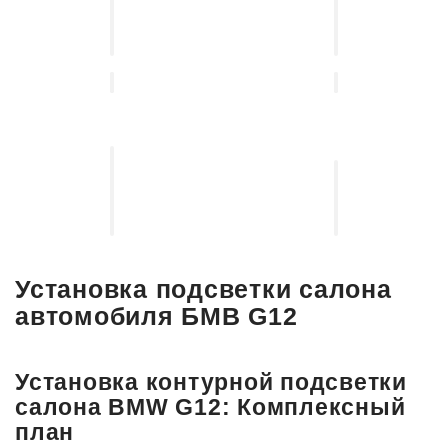
Установка,
защиты
подбор
от
автосвета
угона
Установка
выдвижных
Установка
электро-
акустических
порогов
систем
Установка подсветки салона
автомобиля БМВ G12
Установка контурной подсветки
салона BMW G12: Комплексный
план