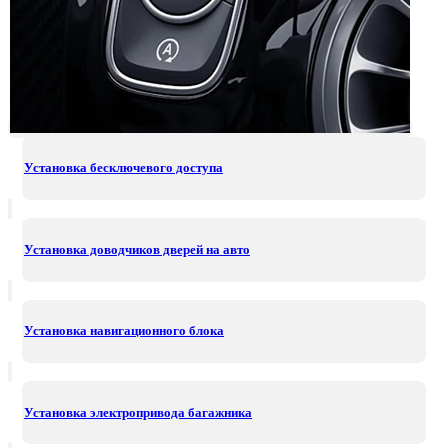
Установка бесключевого доступа
Установка доводчиков дверей на авто
Установка навигационного блока
Установка электропривода багажника