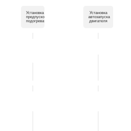
Установка
Установка
предпускового
автозапуска
подогревателя
двигателя
Установка
системы
Установка
помощи
автосигнализации
парковки
Установка
Установка
мультимедийных
бесключевого
систем
доступа