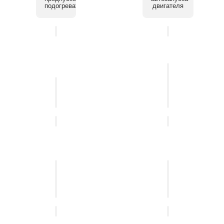
подогревателя
двигателя
Установка
системы
Установка
помощи
автосигнализации
парковки
Установка
Установка
мультимедийных
бесключевого
систем
доступа