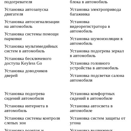
подогревателя
блока в автомобиль
Установка автозапуска
Установка электропривода
двигателя
багажника
Установка автосигнализации
Установка
на автомобиль
видеорегистратора в
автомобиль
Установка системы помощи
парковки
Установка шумоизоляции в
автомобиль
Установка мультимедийных
систем в автомобиль
Установка подогрева зеркал
в автомобиль
Установка бесключевого
доступа Keyless Go
Установка головного
устройства в автомобиль
Установка доводчиков
дверей
Установка подсветки салона
автомобиля
Установка подогрева
Установка комфортных
сидений автомобиля
сидений в автомобиле
Установка интернета в
Установка автосвета в
автомобиль
автомобиле
Установка системы контроля
Установка систем защиты от
слепых зон
угона
Установка розеток и
Установка выдвижных