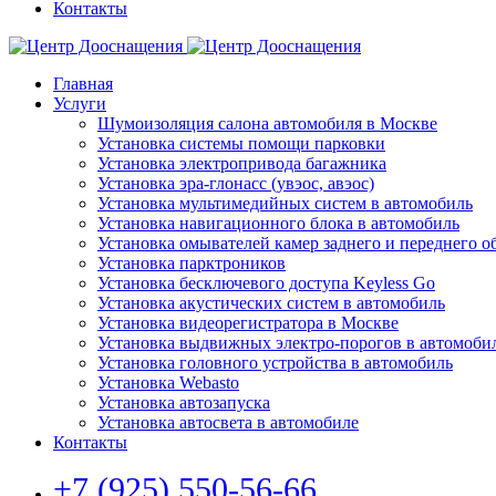
Контакты
Главная
Услуги
Шумоизоляция салона автомобиля в Москве
Установка системы помощи парковки
Установка электропривода багажника
Установка эра-глонасс (увэос, авэос)
Установка мультимедийных систем в автомобиль
Установка навигационного блока в автомобиль
Установка омывателей камер заднего и переднего о
Установка парктроников
Установка бесключевого доступа Keyless Go
Установка акустических систем в автомобиль
Установка видеорегистратора в Москве
Установка выдвижных электро-порогов в автомоби
Установка головного устройства в автомобиль
Установка Webasto
Установка автозапуска
Установка автосвета в автомобиле
Контакты
+7 (925) 550-56-66