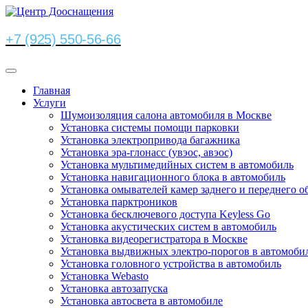
+7 (925) 550-56-66
Главная
Услуги
Шумоизоляция салона автомобиля в Москве
Установка системы помощи парковки
Установка электропривода багажника
Установка эра-глонасс (увэос, авэос)
Установка мультимедийных систем в автомобиль
Установка навигационного блока в автомобиль
Установка омывателей камер заднего и переднего о
Установка парктроников
Установка бесключевого доступа Keyless Go
Установка акустических систем в автомобиль
Установка видеорегистратора в Москве
Установка выдвижных электро-порогов в автомоби
Установка головного устройства в автомобиль
Установка Webasto
Установка автозапуска
Установка автосвета в автомобиле