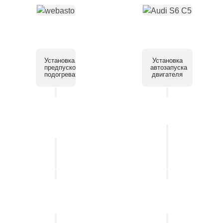
Установка
Установка
предпускового
автозапуска
подогревателя
двигателя
Установка
системы
Установка
помощи
автосигнализации
парковки