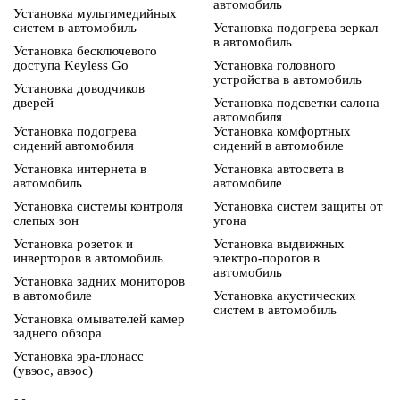
автомобиль
Установка мультимедийных
систем в автомобиль
Установка подогрева зеркал
в автомобиль
Установка бесключевого
доступа Keyless Go
Установка головного
устройства в автомобиль
Установка доводчиков
дверей
Установка подсветки салона
автомобиля
Установка подогрева
Установка комфортных
сидений автомобиля
сидений в автомобиле
Установка интернета в
Установка автосвета в
автомобиль
автомобиле
Установка системы контроля
Установка систем защиты от
слепых зон
угона
Установка розеток и
Установка выдвижных
инверторов в автомобиль
электро-порогов в
автомобиль
Установка задних мониторов
в автомобиле
Установка акустических
систем в автомобиль
Установка омывателей камер
заднего обзора
Установка эра-глонасс
(увэос, авэос)