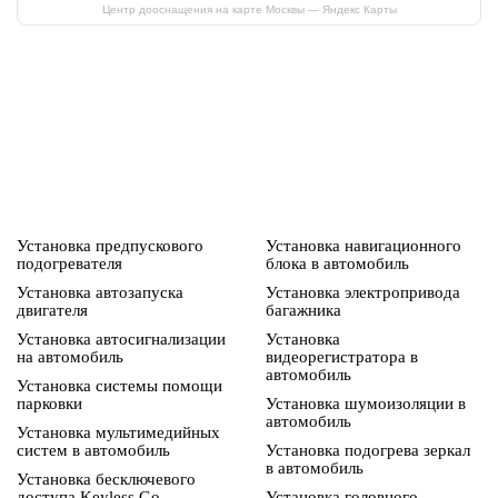
Центр дооснащения на карте Москвы — Яндекс Карты
Установка предпускового
Установка навигационного
подогревателя
блока в автомобиль
Установка автозапуска
Установка электропривода
двигателя
багажника
Установка автосигнализации
Установка
на автомобиль
видеорегистратора в
автомобиль
Установка системы помощи
парковки
Установка шумоизоляции в
автомобиль
Установка мультимедийных
систем в автомобиль
Установка подогрева зеркал
в автомобиль
Установка бесключевого
доступа Keyless Go
Установка головного