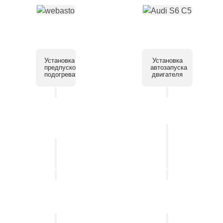
Установка
Установка
предпускового
автозапуска
подогревателя
двигателя
Установка
системы
Установка
помощи
автосигнализации
парковки