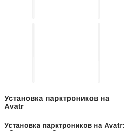
Установка,
защиты
подбор
от
автосвета
угона
Установка
выдвижных
Установка
электро-
акустических
порогов
систем
Установка парктроников на
Avatr
Установка парктроников на Avatr: