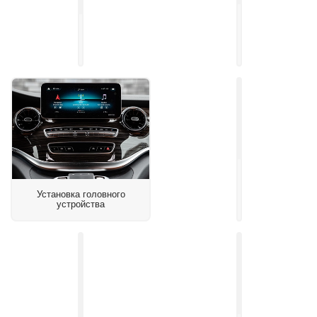
Установка
Установка
подогрева
шумоизоляции
боковых
салона
зеркал
Установка
контурной
Установка головного
подсветки
устройства
салона