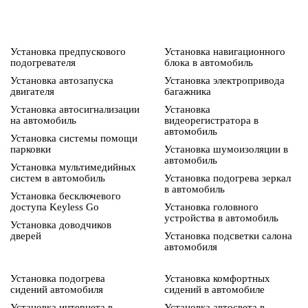
Установка предпускового
Установка навигационного
подогревателя
блока в автомобиль
Установка автозапуска
Установка электропривода
двигателя
багажника
Установка автосигнализации
Установка
на автомобиль
видеорегистратора в
автомобиль
Установка системы помощи
парковки
Установка шумоизоляции в
автомобиль
Установка мультимедийных
систем в автомобиль
Установка подогрева зеркал
в автомобиль
Установка бесключевого
доступа Keyless Go
Установка головного
устройства в автомобиль
Установка доводчиков
дверей
Установка подсветки салона
автомобиля
Установка подогрева
Установка комфортных
сидений автомобиля
сидений в автомобиле
Установка интернета в
Установка автосвета в