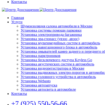
Контакты
Главная
Услуги
Шумоизоляция салона автомобиля в Москве
Установка системы помощи парковки
Установка электропривода багажника
Установка эра-глонасс (увэос, авэос)
Установка мультимедийных систем в автомобиль
Установка навигационного блока в автомобиль
Установка омывателей камер заднего и переднего о
Установка парктроников
Установка бесключевого доступа Keyless Go
Установка акустических систем в автомобиль
Установка видеорегистратора в Москве
Установка выдвижных электро-порогов в автомоби
Установка головного устройства в автомобиль
Установка Webasto
Установка автозапуска
Установка автосвета в автомобиле
Контакты
+7 (925) 550-56-66