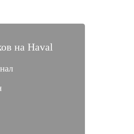
ов на Haval
нал
н