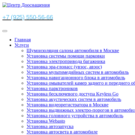
+7 (925) 550-56-66
Главная
Услуги
Шумоизоляция салона автомобиля в Москве
Установка системы помощи парковки
Установка электропривода багажника
Установка эра-глонасс (увэос, авэос)
Установка мультимедийных систем в автомобиль
Установка навигационного блока в автомобиль
Установка омывателей камер заднего и переднего о
Установка парктроников
Установка бесключевого доступа Keyless Go
Установка акустических систем в автомобиль
Установка видеорегистратора в Москве
Установка выдвижных электро-порогов в автомоби
Установка головного устройства в автомобиль
Установка Webasto
Установка автозапуска
Установка автосвета в автомобиле