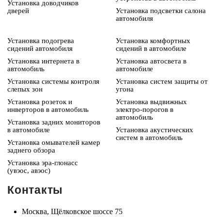
Установка доводчиков
дверей
Установка подсветки салона
автомобиля
Установка подогрева
Установка комфортных
сидений автомобиля
сидений в автомобиле
Установка интернета в
Установка автосвета в
автомобиль
автомобиле
Установка системы контроля
Установка систем защиты от
слепых зон
угона
Установка розеток и
Установка выдвижных
инверторов в автомобиль
электро-порогов в
автомобиль
Установка задних мониторов
в автомобиле
Установка акустических
систем в автомобиль
Установка омывателей камер
заднего обзора
Установка эра-глонасс
(увэос, авэос)
Контакты
Москва, Щёлковское шоссе 75