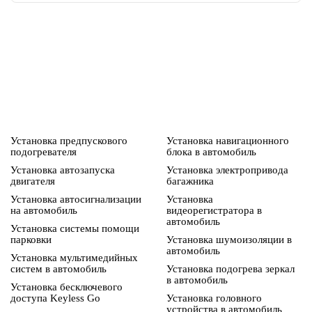
Установка предпускового
Установка навигационного
подогревателя
блока в автомобиль
Установка автозапуска
Установка электропривода
двигателя
багажника
Установка автосигнализации
Установка
на автомобиль
видеорегистратора в
автомобиль
Установка системы помощи
парковки
Установка шумоизоляции в
автомобиль
Установка мультимедийных
систем в автомобиль
Установка подогрева зеркал
в автомобиль
Установка бесключевого
доступа Keyless Go
Установка головного
устройства в автомобиль