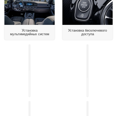
Установка
Установка бесключевого
мультимедийных систем
доступа
Установка
доводчиков
дверей
Установка
на
навигационного
авто
блока