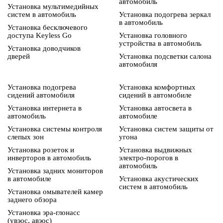
автомобиль
Установка мультимедийных
систем в автомобиль
Установка подогрева зеркал
в автомобиль
Установка бесключевого
доступа Keyless Go
Установка головного
устройства в автомобиль
Установка доводчиков
дверей
Установка подсветки салона
автомобиля
Установка подогрева
Установка комфортных
сидений автомобиля
сидений в автомобиле
Установка интернета в
Установка автосвета в
автомобиль
автомобиле
Установка системы контроля
Установка систем защиты от
слепых зон
угона
Установка розеток и
Установка выдвижных
инверторов в автомобиль
электро-порогов в
автомобиль
Установка задних мониторов
в автомобиле
Установка акустических
систем в автомобиль
Установка омывателей камер
заднего обзора
Установка эра-глонасс
(увэос, авэос)