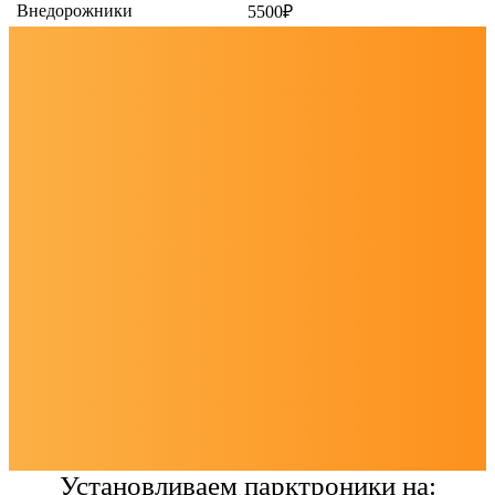
Внедорожники
5500₽
Установливаем парктроники на: