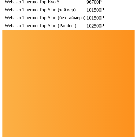
Webasto Thermo Top Evo 5
96700₽
Webasto Thermo Top Start (таймер)
101500₽
Webasto Thermo Top Start (без таймера)
101500₽
Webasto Thermo Top Start (Pandеct)
102500₽